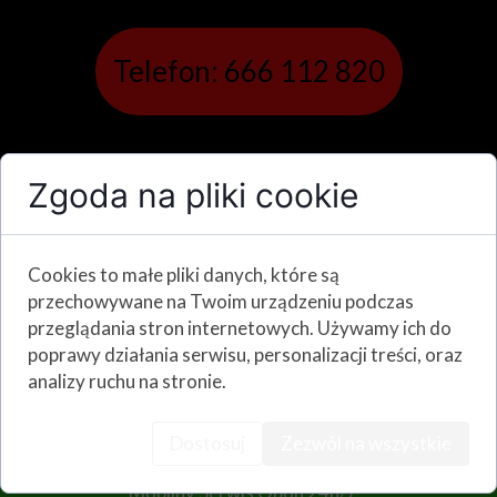
Telefon: 666 112 820
eMail: wulkanizacjawms@gmail.com
Zgoda na pliki cookie
Cookies to małe pliki danych, które są
przechowywane na Twoim urządzeniu podczas
przeglądania stron internetowych. Używamy ich do
poprawy działania serwisu, personalizacji treści, oraz
analizy ruchu na stronie.
POGOTOWIE WULKANIZACYJNE
Dostosuj
Zezwól na wszystkie
TIR - OSOBOWE - DOSTAWCZE
Mobilny Serwis Opon 24h/7