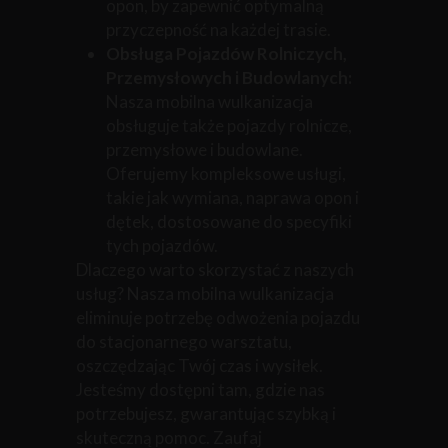
opon, by zapewnić optymalną
przyczepność na każdej trasie.
Obsługa Pojazdów Rolniczych,
Przemysłowych i Budowlanych:
Nasza mobilna wulkanizacja
obsługuje także pojazdy rolnicze,
przemysłowe i budowlane.
Oferujemy kompleksowe usługi,
takie jak wymiana, naprawa opon i
dętek, dostosowane do specyfiki
tych pojazdów.
Dlaczego warto skorzystać z naszych
usług? Nasza mobilna wulkanizacja
eliminuje potrzebę odwożenia pojazdu
do stacjonarnego warsztatu,
oszczędzając Twój czas i wysiłek.
Jesteśmy dostępni tam, gdzie nas
potrzebujesz, gwarantując szybką i
skuteczną pomoc. Zaufaj