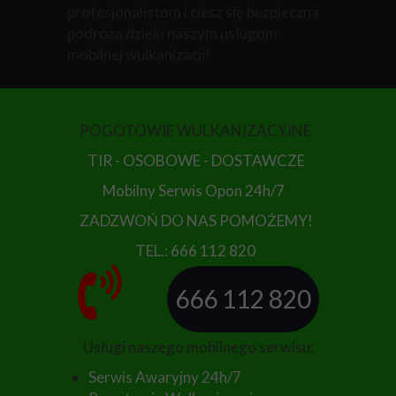
profesjonalistom i ciesz się bezpieczną
podróżą dzięki naszym usługom
mobilnej wulkanizacji!
POGOTOWIE WULKANIZACYJNE
TIR - OSOBOWE - DOSTAWCZE
Mobilny Serwis Opon 24h/7
ZADZWOŃ DO NAS POMOŻEMY!
TEL.: 666 112 820
666 112 820
Usługi naszego mobilnego serwisu:
Serwis Awaryjny 24h/7