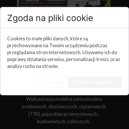
Zgoda na pliki cookie
Cookies to małe pliki danych, które są
przechowywane na Twoim urządzeniu podczas
przeglądania stron internetowych. Używamy ich do
Mobilna Wulkanizacja
poprawy działania serwisu, personalizacji treści, oraz
Knurów szybki spis
analizy ruchu na stronie.
usług serwisu:
Dostosuj
Zezwól na wszystkie
(tak szybki jak nasz dojazd w miejsce awarii)
Wulkanizacja mobilna samochodów
osobowych, dostawczych, ciężarowych
[TIR], pojazdów przemysłowych,
budowlanych, rolniczych.