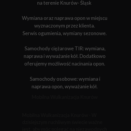
na terenie Knurów- Śląsk
Wymiana oraz naprawa opon w miejscu
wyznaczonym przez klienta.
Serwis ogumienia, wymiany sezonowe.
Samochody ciężarowe TIR: wymiana,
naprawa i wyważanie kół. Dodatkowo
oferujemy możliwość nacinania opon.
Samochody osobowe: wymiana i
naprawa opon, wyważanie kół.
Mobilna Wulkanizacja Knurów
Mobilna Wulkanizacja Knurów - W
dzisiejszym ruchliwym świecie ważne
jest, aby móc polegać na niezawodnych