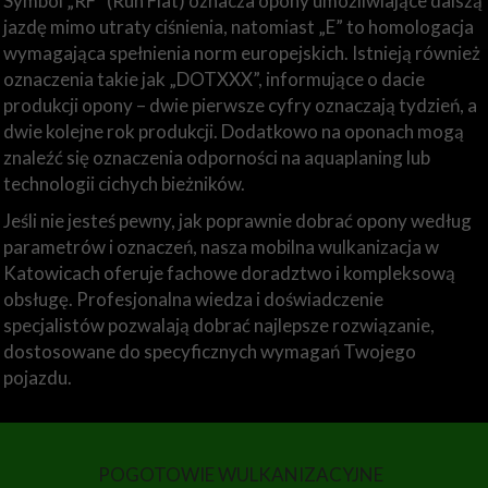
Symbol „RF” (Run Flat) oznacza opony umożliwiające dalszą
jazdę mimo utraty ciśnienia, natomiast „E” to homologacja
wymagająca spełnienia norm europejskich. Istnieją również
oznaczenia takie jak „DOTXXX”, informujące o dacie
produkcji opony – dwie pierwsze cyfry oznaczają tydzień, a
dwie kolejne rok produkcji. Dodatkowo na oponach mogą
znaleźć się oznaczenia odporności na aquaplaning lub
technologii cichych bieżników.
Jeśli nie jesteś pewny, jak poprawnie dobrać opony według
parametrów i oznaczeń, nasza
mobilna wulkanizacja w
Katowicach
oferuje fachowe doradztwo i kompleksową
obsługę. Profesjonalna wiedza i doświadczenie
specjalistów pozwalają dobrać najlepsze rozwiązanie,
dostosowane do specyficznych wymagań Twojego
pojazdu.
POGOTOWIE WULKANIZACYJNE