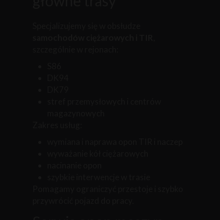
główne trasy
Specjalizujemy się w obsłudze
samochodów ciężarowych i TIR
,
szczególnie w rejonach:
S86
DK94
DK79
stref przemysłowych i centrów
magazynowych
Zakres usług:
wymiana i naprawa opon TIR i naczep
wyważanie kół ciężarowych
nacinanie opon
szybkie interwencje w trasie
Pomagamy ograniczyć przestoje i szybko
przywrócić pojazd do pracy.