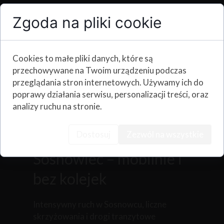
awaryjna
wymiana opon z dojazdem
Zgoda na pliki cookie
naprawa przebitych opon
na
miejscu
serwis dętek w maszynach i
pojazdach specjalistycznych
Cookies to małe pliki danych, które są
fachowe doradztwo w zakresie
przechowywane na Twoim urządzeniu podczas
doboru ogumienia
przeglądania stron internetowych. Używamy ich do
Działamy zarówno w centrum Sosnowca,
poprawy działania serwisu, personalizacji treści, oraz
jak i w dzielnicach przemysłowych oraz
analizy ruchu na stronie.
na trasach przelotowych.
Dostosuj
Zezwól na wszystkie
Serwis ogumienia
Sosnowiec – mobilnie i
bez kolejek
Intensywny ruch w Sosnowcu, liczne
skrzyżowania i drogi tranzytowe