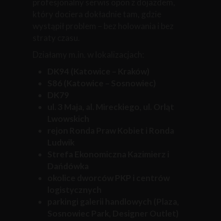
profesjonalny serwis opon z dojazdem,
który dociera dokładnie tam, gdzie
wystąpił problem – bez holowania i bez
straty czasu.
Działamy m.in. w lokalizacjach:
DK94 (Katowice – Kraków)
S86 (Katowice – Sosnowiec)
DK79
ul. 3 Maja, al. Mireckiego, ul. Orląt
Lwowskich
rejon Ronda Praw Kobiet i Ronda
Ludwik
Strefa Ekonomiczna Kazimierz i
Dańdówka
okolice dworców PKP i centrów
logistycznych
parkingi galerii handlowych (Plaza,
Sosnowiec Park, Designer Outlet)