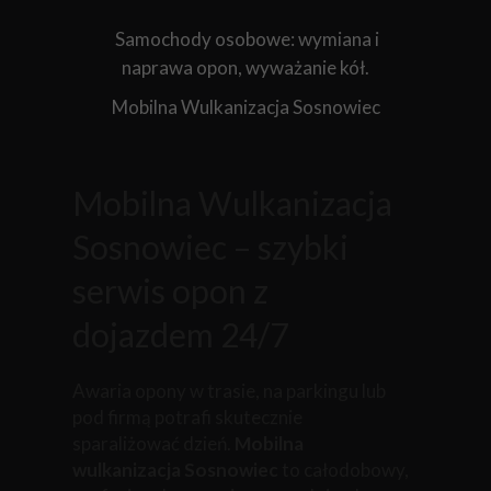
Samochody osobowe: wymiana i
naprawa opon, wyważanie kół.
Mobilna Wulkanizacja Sosnowiec
Mobilna Wulkanizacja
Sosnowiec – szybki
serwis opon z
dojazdem 24/7
Awaria opony w trasie, na parkingu lub
pod firmą potrafi skutecznie
sparaliżować dzień.
Mobilna
wulkanizacja Sosnowiec
to całodobowy,