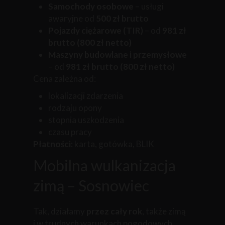
Samochody osobowe
– usługi
awaryjne od
500 zł brutto
Pojazdy ciężarowe (TIR)
– od
981 zł
brutto (800 zł netto)
Maszyny budowlane i przemysłowe
– od
981 zł brutto (800 zł netto)
Cena zależna od:
lokalizacji zdarzenia
rodzaju opony
stopnia uszkodzenia
czasu pracy
Płatności:
karta, gotówka, BLIK
Mobilna wulkanizacja
zimą – Sosnowiec
Tak, działamy
przez cały rok
, także zimą
i w trudnych warunkach pogodowych.