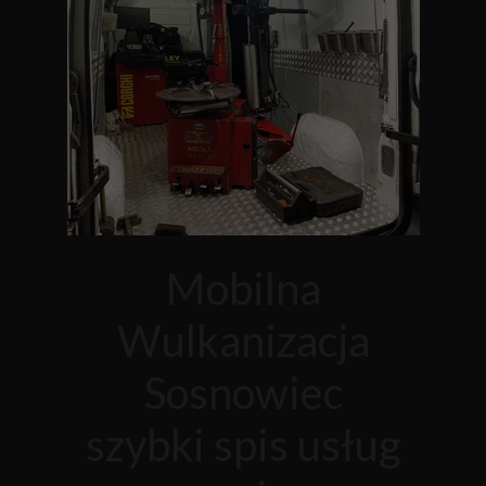
Mobilna
Wulkanizacja
Sosnowiec
szybki spis usług