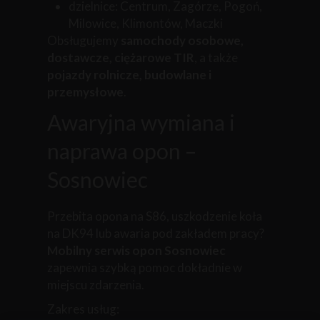
dzielnice: Centrum, Zagórze, Pogoń,
Milowice, Klimontów, Maczki
Obsługujemy
samochody osobowe,
dostawcze, ciężarowe TIR
, a także
pojazdy rolnicze, budowlane i
przemysłowe
.
Awaryjna wymiana i
naprawa opon –
Sosnowiec
Przebita opona na S86, uszkodzenie koła
na DK94 lub awaria pod zakładem pracy?
Mobilny serwis opon Sosnowiec
zapewnia szybką pomoc dokładnie w
miejscu zdarzenia.
Zakres usług: