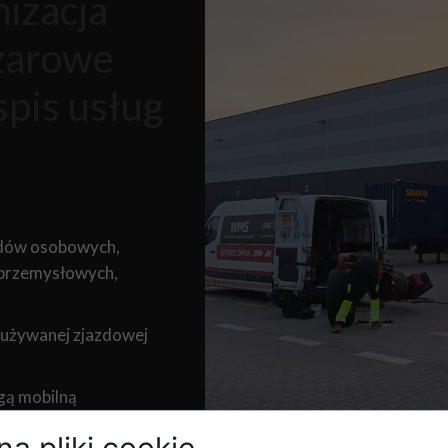
izacja
żarowe
spis usług
ów osobowych,
 przemysłowych,
 używanej zjazdowej
gą mobilną
a pliki cookie