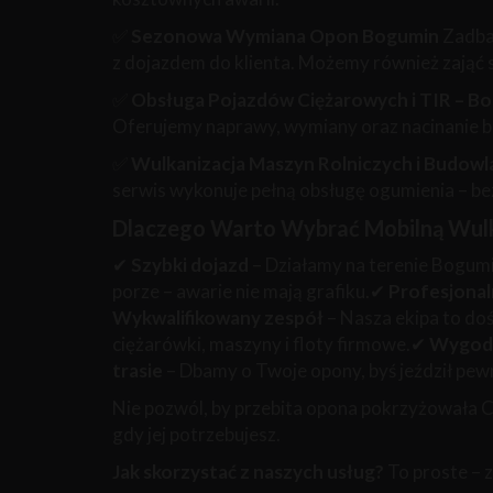
✅
Sezonowa Wymiana Opon Bogumin
Zadba
z dojazdem do klienta. Możemy również zająć 
✅
Obsługa Pojazdów Ciężarowych i TIR – B
Oferujemy naprawy, wymiany oraz nacinanie bi
✅
Wulkanizacja Maszyn Rolniczych i Budow
serwis wykonuje pełną obsługę ogumienia – b
Dlaczego Warto Wybrać Mobilną Wul
✔
Szybki dojazd
– Działamy na terenie Bogumin
porze – awarie nie mają grafiku.✔
Profesjona
Wykwalifikowany zespół
– Nasza ekipa to do
ciężarówki, maszyny i floty firmowe.✔
Wygoda
trasie
– Dbamy o Twoje opony, byś jeździł pewni
Nie pozwól, by przebita opona pokrzyżowała C
gdy jej potrzebujesz.
Jak skorzystać z naszych usług?
To proste – 