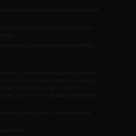
my mobilną wymianę opon zimowych i letnich
iężarówek oraz pojazdów transportowych.
inimum.
udowlane oraz przemysłowe. Nasz mobilny
ość 24/7
– Jesteśmy do dyspozycji o każdej
ry pozwala na szybką i skuteczną obsługę.✔
 usług
– Obsługujemy auta osobowe,
ędzasz czas i nerwy.✔
Bezpieczeństwo na
dna i wygodna pomoc – dokładnie wtedy,
y się resztą.