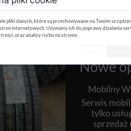
 na bazie klienta
łe pliki danych, które są przechowywane na Twoim urządze
zków widłowych
stron internetowych. Używamy ich do poprawy działania ser
 treści, oraz analizy ruchu na stronie.
Dostosuj
Zezwól n
Nowe op
Mobilny W
Serwis mobi
tylko usł
sprzedaż 