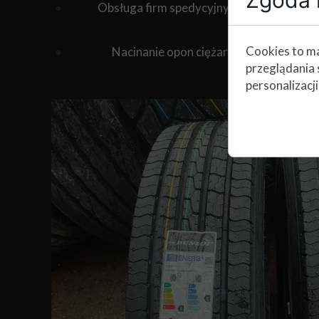
Obsługa firm spedycyjnych - wymiany opon
Cookies to ma
Nacinanie opon ciężarowych oraz wó
przeglądania 
personalizacji