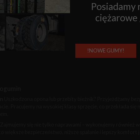
Posiadamy na
ciężarowe
!NOWE GUMY!
Bogumin
in
Uszkodzona opona lub przebity bieżnik? Przyjeżdżamy bez
cie. Pracujemy na wysokiej klasy sprzęcie, co przekłada się 
iem.
Zajmujemy się nie tylko naprawami – wykonujemy również wyw
 większe bezpieczeństwo, niższe spalanie i lepszy komfort 