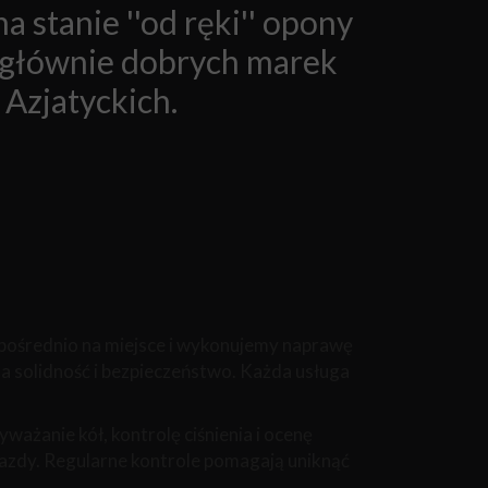
 stanie ''od ręki'' opony
 głównie dobrych marek
Azjatyckich.
pośrednio na miejsce i wykonujemy naprawę
na solidność i bezpieczeństwo. Każda usługa
ażanie kół, kontrolę ciśnienia i ocenę
jazdy. Regularne kontrole pomagają uniknąć