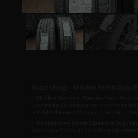
Nasze Usługi – Mobilny Serwis Opon 
✅
Mobilna Wymiana i Naprawa Opon Bogum
lub wymianę bez konieczności wizyty w warszta
jest dokładnie weryfikowana przed zakończen
✅
Kompleksowy Serwis Ogumienia Bogumin
stanu opon. Odpowiednio zadbane ogumienie to
kosztownych awarii.