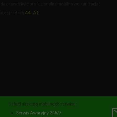
ląda prawdziwie profesjonalna mobilna wulkanizacja!
autostradach
A4
i
A1
Usługi naszego mobilnego serwisu:
Serwis Awaryjny 24h/7