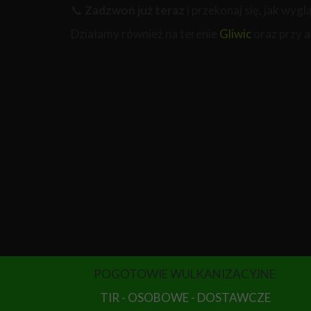
📞
Zadzwoń już teraz
i przekonaj się, jak wyg
Działamy również na terenie
Gliwic
oraz przy 
POGOTOWIE WULKANIZACYJNE
TIR - OSOBOWE - DOSTAWCZE