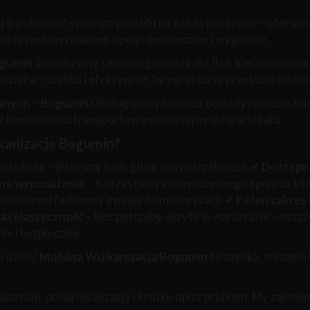
j o gotowość swojego pojazdu na każdą porę roku – oferuje
się przechowywaniem opon – bezpiecznie i wygodnie.
ogumin
Świadczymy serwis ogumienia dla flot, kierowców c
eżnika – szybko i efektywnie, by ograniczyć przestoje do m
lanych – Bogumin
Obsługujemy również pojazdy rolnicze, b
ez konieczności transportowania maszyny do warsztatu.
kanizację Bogumin?
 i okolic – jesteśmy tam, gdzie nas potrzebujesz.✔
Dostępn
lne wyposażenie
– Korzystamy z nowoczesnego sprzętu, któ
świadczeni fachowcy z pasją do motoryzacji.✔
Pełen zakres
 i elastyczność
– Bez potrzeby wizyty w warsztacie – oszcz
e i bezpiecznie.
i dzień!
Mobilna Wulkanizacja Bogumin
to szybka, niezawo
zadzwoń, podaj lokalizację i krótko opisz problem. My zajmiem