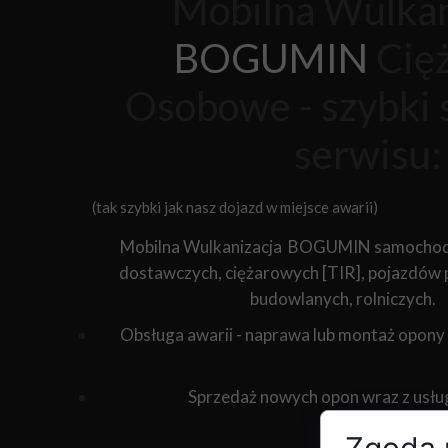
Mobilna Wulkan
BOGUMIN
Cię
Osobowe - szybki 
serwisu:
(tak szybki jak nasz dojazd w miejsce awarii)
Mobilna Wulkanizacja BOGUMIN
samochod
dostawczych, ciężarowych [TIR], pojazdów
budowlanych, rolniczych.
Obsługa awarii - naprawa lub montaż opony
Sprzedaż nowych opon wraz z usłu
Zgoda n