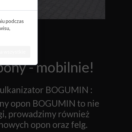
niu podczas
wisu,
a wszystkie
ony - mobilnie!
ulkanizator BOGUMIN :
lny opon BOGUMIN to nie
ugi, prowadzimy również
nowych opon oraz felg.